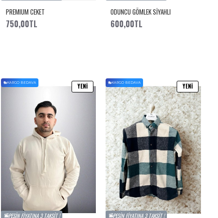
PREMIUM CEKET
ODUNCU GÖMLEK SİYAHLI
750,00TL
600,00TL
KARGO BEDAVA
KARGO BEDAVA
YENI
YENI
PEŞIN FIYATINA 3 TAKSIT !
PEŞIN FIYATINA 3 TAKSIT !