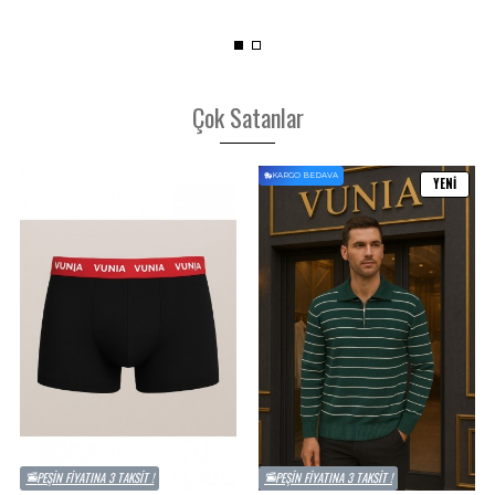
Çok Satanlar
KARGO BEDAVA
YENI
PEŞIN FIYATINA 3 TAKSIT !
PEŞIN FIYATINA 3 TAKSIT !