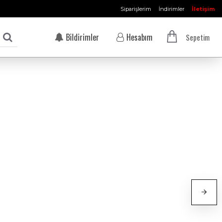
Siparişlerim
İndirimler
İletişim
Bildirimler
Hesabım
Sepetim