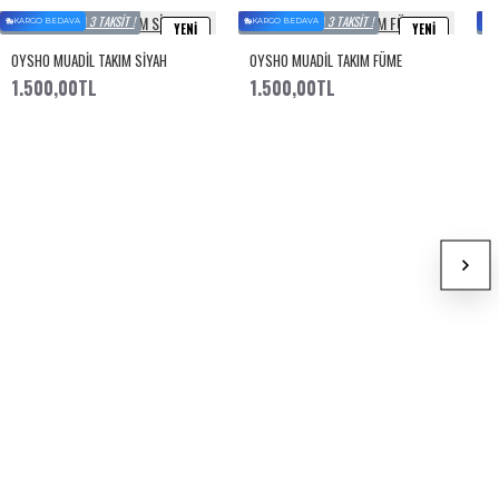
PEŞIN FIYATINA 3 TAKSIT !
PEŞIN FIYATINA 3 TAKSIT !
P
KARGO BEDAVA
KARGO BEDAVA
K
YENI
YENI
OYSHO MUADİL TAKIM SİYAH
OYSHO MUADİL TAKIM FÜME
O
1.500,00TL
1.500,00TL
1