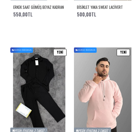
ERKEK SAAT GÜMÜŞ BEYAZ KADRAN
BİSİKLET YAKA SWEAT LACİVERT
550,00TL
500,00TL
KARGO BEDAVA
KARGO BEDAVA
YENI
YENI
PEŞIN FIYATINA 3 TAKSIT !
PEŞIN FIYATINA 3 TAKSIT !