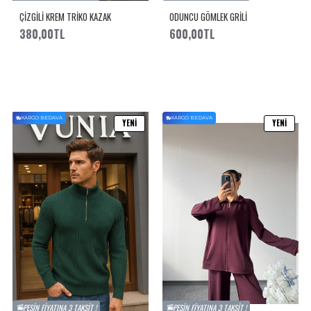
ÇİZGİLİ KREM TRİKO KAZAK
ODUNCU GÖMLEK GRİLİ
380,00TL
600,00TL
KARGO BEDAVA
KARGO BEDAVA
YENI
YENI
PEŞIN FIYATINA 3 TAKSIT !
PEŞIN FIYATINA 3 TAKSIT !