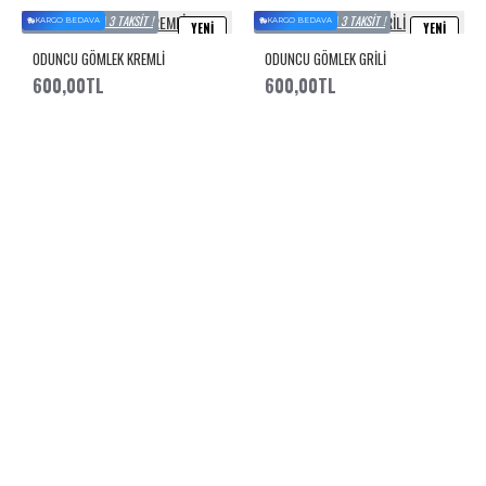
PEŞIN FIYATINA 3 TAKSIT !
PEŞIN FIYATINA 3 TAKSIT !
KARGO BEDAVA
KARGO BEDAVA
YENI
YENI
ODUNCU GÖMLEK KREMLİ
ODUNCU GÖMLEK GRİLİ
600,00TL
600,00TL