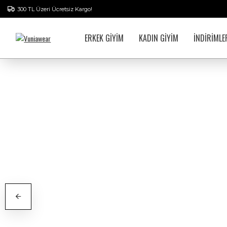
300 TL Üzeri Ücretsiz Kargo!
ERKEK GİYİM
KADIN GİYİM
İNDİRİMLE