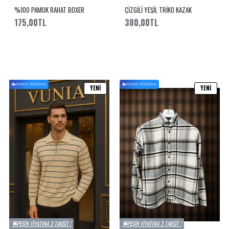
%100 PAMUK RAHAT BOXER
ÇİZGİLİ YEŞİL TRİKO KAZAK
175,00TL
380,00TL
KARGO BEDAVA
KARGO BEDAVA
YENI
YENI
PEŞIN FIYATINA 3 TAKSIT !
PEŞIN FIYATINA 3 TAKSIT !