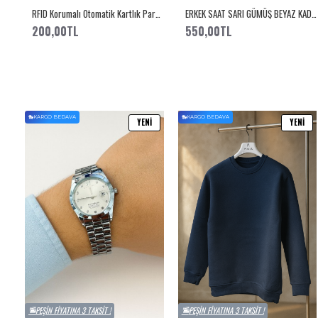
RFID Korumalı Otomatik Kartlık Para Bölmeli Acı Kahve
ERKEK SAAT SARI GÜMÜŞ BEYAZ KADRAN
200,00TL
550,00TL
KARGO BEDAVA
KARGO BEDAVA
YENI
YENI
PEŞIN FIYATINA 3 TAKSIT !
PEŞIN FIYATINA 3 TAKSIT !