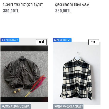
BİSİKLET YAKA DÜZ ÇİZGİ TİŞÖRT
ÇİZGİLİ BORDO TRİKO KAZAK
380,00TL
380,00TL
KARGO BEDAVA
KARGO BEDAVA
YENI
YENI
PEŞIN FIYATINA 3 TAKSIT !
PEŞIN FIYATINA 3 TAKSIT !