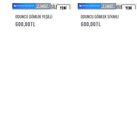
PEŞIN FIYATINA 3 TAKSIT !
PEŞIN FIYATINA 3 TAKSIT !
KARGO BEDAVA
KARGO BEDAVA
YENI
YENI
ODUNCU GÖMLEK YEŞİLLİ
ODUNCU GÖMLEK SİYAHLI
600,00TL
600,00TL